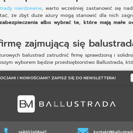
strady nierdzewne
, warto wcześniej zastanowić się nad
iętać, że zbyt duże ażury mogą stanowić dla nich zag
zabezpieczenia albo wybrać te, które mają małe o
firmę zajmującą się balustra
rowych balustrad zatrudnić firmę sprawdzoną i solidn
lepszym wyborem będzie przedsiębiorstwo Ballustrada, któ
OCJAMI I NOWOŚCIAMI? ZAPISZ SIĘ DO NEWSLETTERA!
+48602458447
kontakt@ballustrad