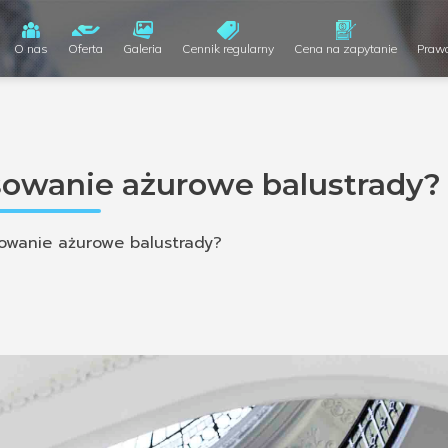
O nas
Oferta
Galeria
Cennik regularny
Cena na zapytanie
Praw
sowanie ażurowe balustrady?
owanie ażurowe balustrady?