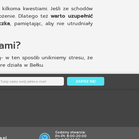
 kilkoma kwestiami. Jeśli ze schodów
rożenie. Dlatego też
warto uzupełnić
czka
, pamiętając, aby nie utrudniały
dami?
ą- w ten sposób unikniemy stresu, że
re działa w Bełku.
Godziny otwarcia:
Pn-Pt: 8:00-20:00
a.pl